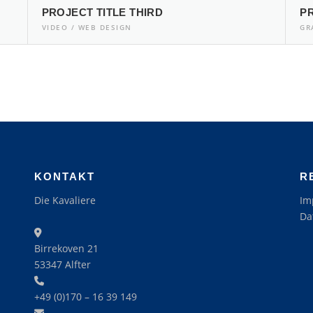
PROJECT TITLE THIRD
P
VIDEO / WEB DESIGN
GR
KONTAKT
R
Die Kavaliere
Im
Da
Birrekoven 21
53347 Alfter
+49 (0)170 – 16 39 149‬