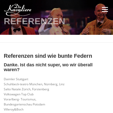
Zum
Inhalt
Menü
springen
REFERENZEN
DIE SHOW
VIDEOS
BILDER
INFO
KONTAKT
Referenzen sind wie bunte Federn
Danke. Ist das nicht super, wo wir überall
waren?
Daimler Stuttgart
Schuhbeck-teatro München, Nürnberg, Linz
Salto Natale Zürich, Fürstenberg
Volkswagen Top Club
Vorarlberg- Tourismus,
Bundesgartenschau Potsdam
Villeroy&Boch