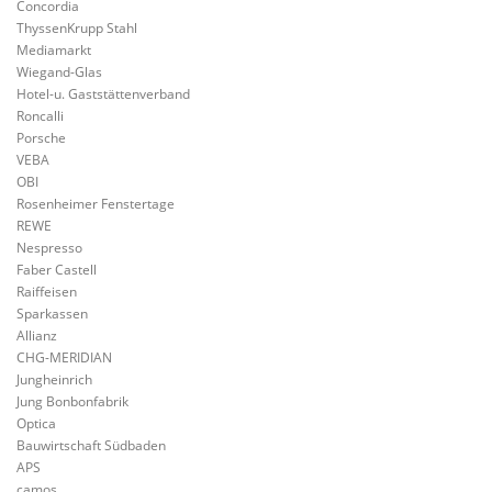
Concordia
ThyssenKrupp Stahl
Mediamarkt
Wiegand-Glas
Hotel-u. Gaststättenverband
Roncalli
Porsche
VEBA
OBI
Rosenheimer Fenstertage
REWE
Nespresso
Faber Castell
Raiffeisen
Sparkassen
Allianz
CHG-MERIDIAN
Jungheinrich
Jung Bonbonfabrik
Optica
Bauwirtschaft Südbaden
APS
camos