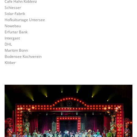
Cafe Hahn Koblenz
Schiesser
Solar-Fabrik
Hofkulturtage Untersee
Nowebau
Erfurter Bank
Intergast
DHL
Maritim Bonn
Bodensee Kochverein
Klöber