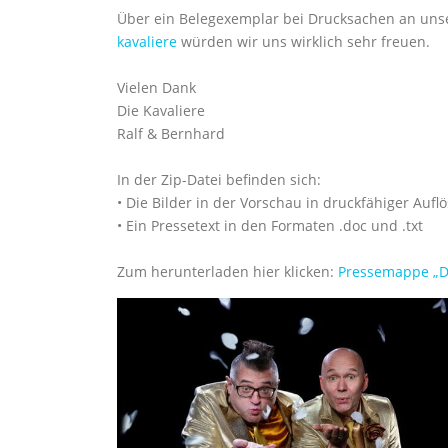
Über ein Belegexemplar bei Drucksachen an unsere
kavaliere
würden wir uns wirklich sehr freuen.
Vielen Dank
Die Kavaliere
Ralf & Bernhard
In der Zip-Datei befinden sich:
• Die Bilder in der Vorschau in druckfähiger Aufl
• Ein Pressetext in den Formaten .doc und .txt
Zum herunterladen hier klicken:
Pressemappe „Di