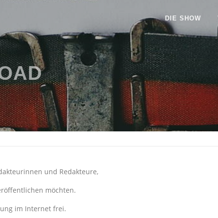
DIE SHOW
OAD
edakteurinnen und Redakteure,
eröffentlichen möchten.
ng im Internet frei.