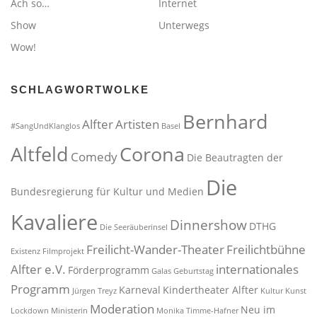
Ach so…
Internet
Show
Unterwegs
Wow!
SCHLAGWORTWOLKE
Bernhard
Alfter
Artisten
#SangUndKlanglos
Basel
Altfeld
Corona
Comedy
Die Beautragten der
Die
Bundesregierung für Kultur und Medien
Kavaliere
Dinnershow
DTHG
Die Seeräuberinsel
Freilicht-Wander-Theater
Freilichtbühne
Existenz
Filmprojekt
Alfter e.V.
internationales
Förderprogramm
Galas
Geburtstag
Programm
Karneval
Kindertheater Alfter
Jürgen Treyz
Kultur
Kunst
Moderation
Neu im
Lockdown
Ministerin
Monika Timme-Hafner