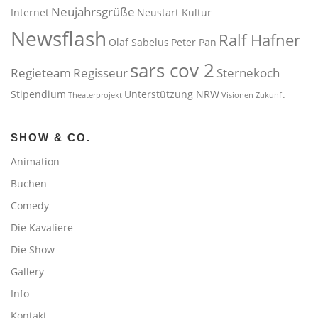
Neujahrsgrüße
Internet
Neustart Kultur
Newsflash
Ralf Hafner
Olaf Sabelus
Peter Pan
sars cov 2
Regieteam
Regisseur
Sternekoch
Stipendium
Unterstützung NRW
Theaterprojekt
Visionen
Zukunft
SHOW & CO.
Animation
Buchen
Comedy
Die Kavaliere
Die Show
Gallery
Info
Kontakt