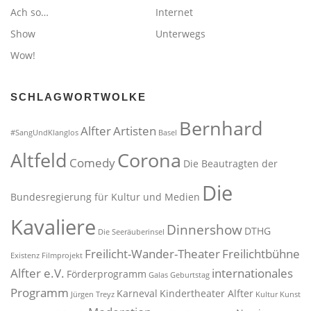
Ach so…
Internet
Show
Unterwegs
Wow!
SCHLAGWORTWOLKE
Bernhard
Alfter
Artisten
#SangUndKlanglos
Basel
Altfeld
Corona
Comedy
Die Beautragten der
Die
Bundesregierung für Kultur und Medien
Kavaliere
Dinnershow
DTHG
Die Seeräuberinsel
Freilicht-Wander-Theater
Freilichtbühne
Existenz
Filmprojekt
Alfter e.V.
internationales
Förderprogramm
Galas
Geburtstag
Programm
Karneval
Kindertheater Alfter
Jürgen Treyz
Kultur
Kunst