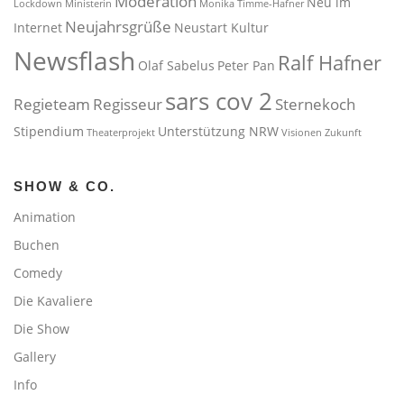
Moderation
Neu im
Lockdown
Ministerin
Monika Timme-Hafner
Neujahrsgrüße
Internet
Neustart Kultur
Newsflash
Ralf Hafner
Olaf Sabelus
Peter Pan
sars cov 2
Regieteam
Regisseur
Sternekoch
Stipendium
Unterstützung NRW
Theaterprojekt
Visionen
Zukunft
SHOW & CO.
Animation
Buchen
Comedy
Die Kavaliere
Die Show
Gallery
Info