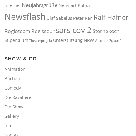
Neujahrsgrüße
Internet
Neustart Kultur
Newsflash
Ralf Hafner
Olaf Sabelus
Peter Pan
sars cov 2
Regieteam
Regisseur
Sternekoch
Stipendium
Unterstützung NRW
Theaterprojekt
Visionen
Zukunft
SHOW & CO.
Animation
Buchen
Comedy
Die Kavaliere
Die Show
Gallery
Info
Kontakt