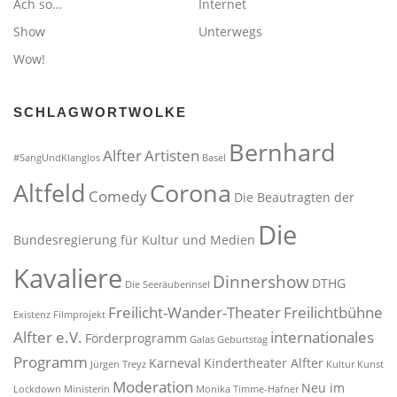
Ach so…
Internet
Show
Unterwegs
Wow!
SCHLAGWORTWOLKE
Bernhard
Alfter
Artisten
#SangUndKlanglos
Basel
Altfeld
Corona
Comedy
Die Beautragten der
Die
Bundesregierung für Kultur und Medien
Kavaliere
Dinnershow
DTHG
Die Seeräuberinsel
Freilicht-Wander-Theater
Freilichtbühne
Existenz
Filmprojekt
Alfter e.V.
internationales
Förderprogramm
Galas
Geburtstag
Programm
Karneval
Kindertheater Alfter
Jürgen Treyz
Kultur
Kunst
Moderation
Neu im
Lockdown
Ministerin
Monika Timme-Hafner