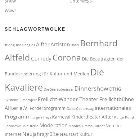
Show
Unterwegs
Wow!
SCHLAGWORTWOLKE
Bernhard
Alfter
Artisten
#SangUndKlanglos
Basel
Altfeld
Corona
Comedy
Die Beautragten der
Die
Bundesregierung für Kultur und Medien
Kavaliere
Dinnershow
DTHG
Die Seeräuberinsel
Freilicht-Wander-Theater
Freilichtbühne
Existenz
Filmprojekt
Alfter e.V.
internationales
Förderprogramm
Galas
Geburtstag
Programm
Karneval
Kindertheater Alfter
Jürgen Treyz
Kultur
Kunst
Moderation
Neu im
Lockdown
Ministerin
Monika Timme-Hafner
Neujahrsgrüße
Internet
Neustart Kultur