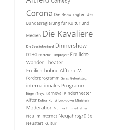
Comedy
Corona
Die Beautragten der
Bundesregierung für Kultur und
Die Kavaliere
Medien
Dinnershow
Die Seeräuberinsel
Freilicht-
DTHG
Existenz
Filmprojekt
Wander-Theater
Freilichtbühne Alfter e.V.
Förderprogramm
Galas
Geburtstag
internationales Programm
Karneval
Kindertheater
Jürgen Treyz
Alfter
Kultur
Kunst
Lockdown
Ministerin
Moderation
Monika Timme-Hafner
Neujahrsgrüße
Neu im Internet
Neustart Kultur