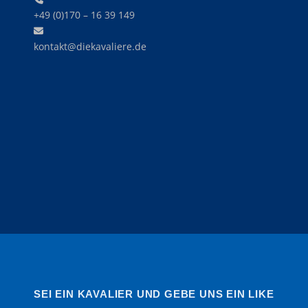
+49 (0)170 – 16 39 149‬
kontakt@diekavaliere.de
SEI EIN KAVALIER UND GEBE UNS EIN LIKE