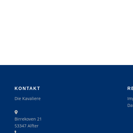
KONTAKT
R
Die Kavaliere
Im
Da
Birrekoven 21
53347 Alfter