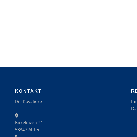
KONTAKT
R
Die Kavaliere
Im
Da
Birrekoven 21
53347 Alfter