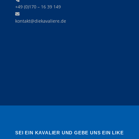
+49 (0)170 – 16 39 149‬
kontakt@diekavaliere.de
SEI EIN KAVALIER UND GEBE UNS EIN LIKE