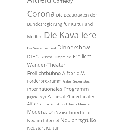
Comedy
Corona
Die Beautragten der
Bundesregierung für Kultur und
Die Kavaliere
Medien
Dinnershow
Die Seeräuberinsel
Freilicht-
DTHG
Existenz
Filmprojekt
Wander-Theater
Freilichtbühne Alfter e.V.
Förderprogramm
Galas
Geburtstag
internationales Programm
Karneval
Kindertheater
Jürgen Treyz
Alfter
Kultur
Kunst
Lockdown
Ministerin
Moderation
Monika Timme-Hafner
Neujahrsgrüße
Neu im Internet
Neustart Kultur