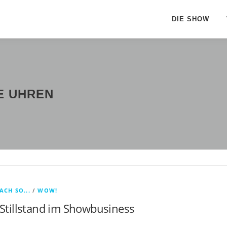
DIE SHOW
E UHREN
ACH SO...
/
WOW!
Stillstand im Showbusiness