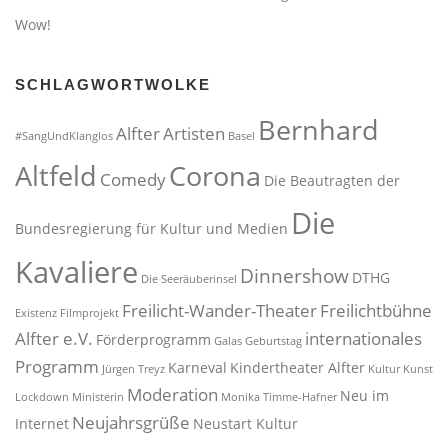
Wow!
SCHLAGWORTWOLKE
Bernhard
Alfter
Artisten
#SangUndKlanglos
Basel
Altfeld
Corona
Comedy
Die Beautragten der
Die
Bundesregierung für Kultur und Medien
Kavaliere
Dinnershow
DTHG
Die Seeräuberinsel
Freilicht-Wander-Theater
Freilichtbühne
Existenz
Filmprojekt
Alfter e.V.
internationales
Förderprogramm
Galas
Geburtstag
Programm
Karneval
Kindertheater Alfter
Jürgen Treyz
Kultur
Kunst
Moderation
Neu im
Lockdown
Ministerin
Monika Timme-Hafner
Neujahrsgrüße
Internet
Neustart Kultur