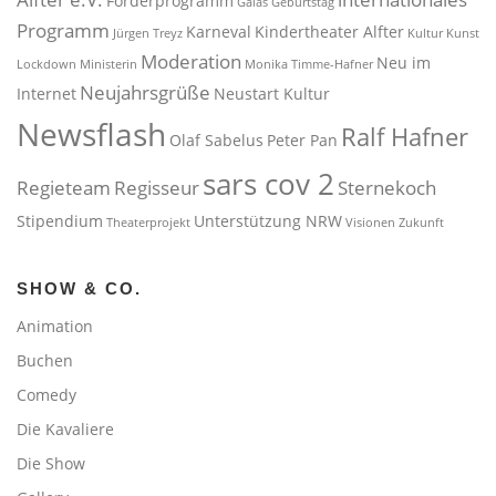
Förderprogramm
Galas
Geburtstag
Programm
Karneval
Kindertheater Alfter
Jürgen Treyz
Kultur
Kunst
Moderation
Neu im
Lockdown
Ministerin
Monika Timme-Hafner
Neujahrsgrüße
Internet
Neustart Kultur
Newsflash
Ralf Hafner
Olaf Sabelus
Peter Pan
sars cov 2
Regieteam
Regisseur
Sternekoch
Stipendium
Unterstützung NRW
Theaterprojekt
Visionen
Zukunft
SHOW & CO.
Animation
Buchen
Comedy
Die Kavaliere
Die Show