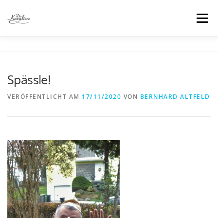
Zum
Inhalt
Menü
springen
DIE SHOW
VIDEOS
BILDER
INFO
Spässle!
KONTAKT
VERÖFFENTLICHT AM
17/11/2020
VON
BERNHARD ALTFELD