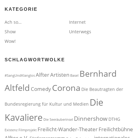
KATEGORIE
Ach so…
Internet
Show
Unterwegs
Wow!
SCHLAGWORTWOLKE
Bernhard
Alfter
Artisten
#SangUndKlanglos
Basel
Altfeld
Corona
Comedy
Die Beautragten der
Die
Bundesregierung für Kultur und Medien
Kavaliere
Dinnershow
DTHG
Die Seeräuberinsel
Freilicht-Wander-Theater
Freilichtbühne
Existenz
Filmprojekt
Alfter e.V.
internationales